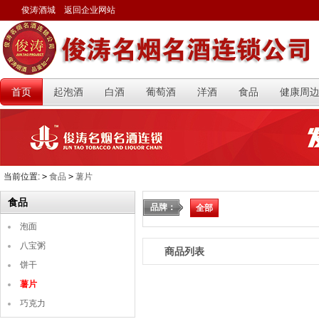
俊涛酒城
返回企业网站
首页
起泡酒
白酒
葡萄酒
洋酒
食品
健康周
当前位置:
>
食品
>
薯片
食品
品牌：
全部
泡面
八宝粥
商品列表
饼干
薯片
巧克力