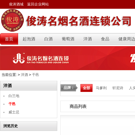
俊涛酒城
返回企业网站
首页
起泡酒
白酒
葡萄酒
洋酒
食品
健康周
当前位置:
>
洋酒
>
干邑
洋酒
品牌：
全部
马爹利
轩尼诗
人
白兰地
干邑
商品列表
威士忌
浏览历史