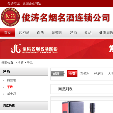
俊涛酒城
返回企业网站
首页
起泡酒
白酒
葡萄酒
洋酒
食品
健康周
当前位置:
>
洋酒
>
干邑
洋酒
品牌：
全部
马爹利
轩尼诗
人
白兰地
干邑
商品列表
威士忌
浏览历史