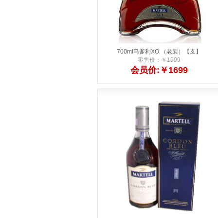
700ml马爹利XO （老装）【支】
零售价：
￥1699
会员价:￥1699